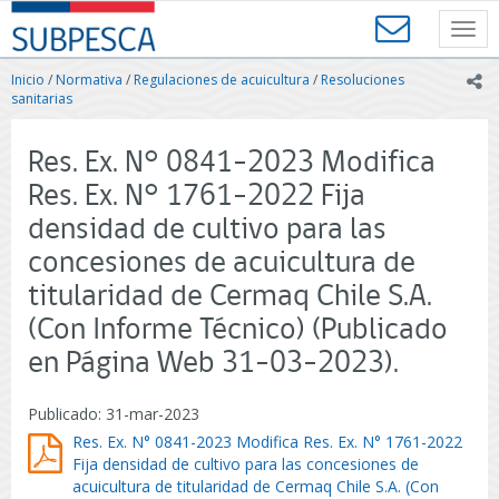
Contenido
SUBPESCA
principal
Toggl
-
navig
Subsecretaría
Inicio
/
Normativa
/
Regulaciones de acuicultura
/
Resoluciones
ic
de
sanitarias
Pesca
y
Res. Ex. N° 0841-2023 Modifica
Acuicultura
-
Res. Ex. N° 1761-2022 Fija
Gobierno
densidad de cultivo para las
de
Chile
concesiones de acuicultura de
titularidad de Cermaq Chile S.A.
(Con Informe Técnico) (Publicado
en Página Web 31-03-2023).
Publicado: 31-mar-2023
Res. Ex. N° 0841-2023 Modifica Res. Ex. N° 1761-2022
Fija densidad de cultivo para las concesiones de
acuicultura de titularidad de Cermaq Chile S.A. (Con