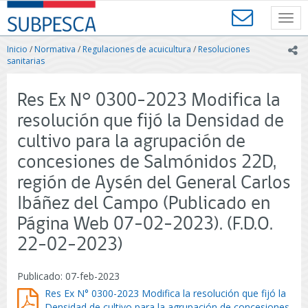
Contenido
SUBPESCA
principal
Toggl
-
navig
Subsecretaría
Inicio
/
Normativa
/
Regulaciones de acuicultura
/
Resoluciones
ic
de
sanitarias
Pesca
y
Res Ex N° 0300-2023 Modifica la
Acuicultura
-
resolución que fijó la Densidad de
Gobierno
cultivo para la agrupación de
de
Chile
concesiones de Salmónidos 22D,
región de Aysén del General Carlos
Ibáñez del Campo (Publicado en
Página Web 07-02-2023). (F.D.O.
22-02-2023)
Publicado: 07-feb-2023
Res Ex N° 0300-2023 Modifica la resolución que fijó la
Densidad de cultivo para la agrupación de concesiones