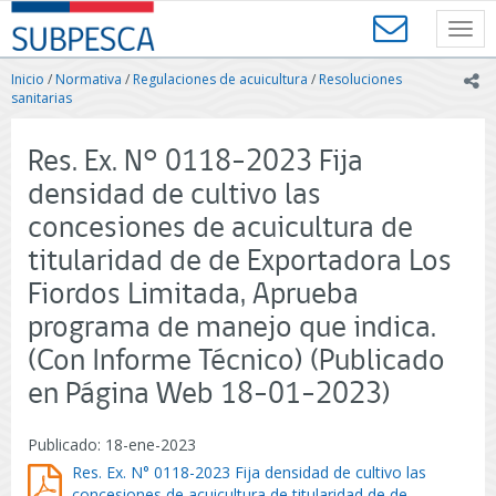
Contenido
SUBPESCA
principal
Toggl
-
navig
Subsecretaría
Inicio
/
Normativa
/
Regulaciones de acuicultura
/
Resoluciones
ic
de
sanitarias
Pesca
y
Res. Ex. N° 0118-2023 Fija
Acuicultura
-
densidad de cultivo las
Gobierno
concesiones de acuicultura de
de
Chile
titularidad de de Exportadora Los
Fiordos Limitada, Aprueba
programa de manejo que indica.
(Con Informe Técnico) (Publicado
en Página Web 18-01-2023)
Publicado: 18-ene-2023
Res. Ex. N° 0118-2023 Fija densidad de cultivo las
concesiones de acuicultura de titularidad de de