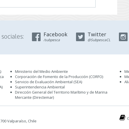
Facebook
Twitter
sociales:
/subpesca
@SubpescaCL
)
Ministerio del Medio Ambiente
Mi
sca
Corporación de Fomento de la Producción (CORFO)
Mi
Servicio de Evaluación Ambiental (SEA
)
Al
A)
Superintendencia Ambiental
Dirección General del Territorio Marítimo y de Marina
Mercante (Directemar
)
G
 2700 Valparaíso, Chile