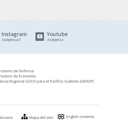
Instagram
Youtube
/subpescacl
/subpesca
nisterio de Defensa
nisterio de Economía
ianza Regional GOOS para el Pacífico Sudeste (GRASP
)
English contents
losario
Mapa del sitio