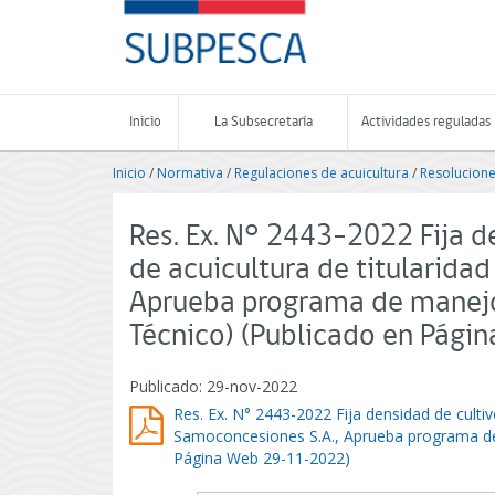
Contenido
SUBPESCA
principal
-
Subsecretaría
de
Pesca
Inicio
La Subsecretaría
Actividades reguladas
y
Acuicultura
Inicio
/
Normativa
/
Regulaciones de acuicultura
/
Resolucione
-
Gobierno
de
Res. Ex. N° 2443-2022 Fija d
Chile
de acuicultura de titularida
Aprueba programa de manejo 
Técnico) (Publicado en Pág
Publicado: 29-nov-2022
Res. Ex. N° 2443-2022 Fija densidad de cultiv
Samoconcesiones S.A., Aprueba programa de 
Página Web 29-11-2022)