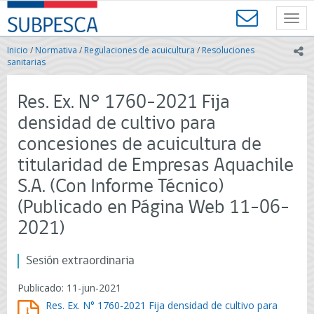
Contenido
SUBPESCA
principal
Toggl
-
navig
Subsecretaría
Inicio
/
Normativa
/
Regulaciones de acuicultura
/
Resoluciones
ic
de
sanitarias
Pesca
y
Res. Ex. N° 1760-2021 Fija
Acuicultura
-
densidad de cultivo para
Gobierno
concesiones de acuicultura de
de
Chile
titularidad de Empresas Aquachile
S.A. (Con Informe Técnico)
(Publicado en Página Web 11-06-
2021)
Sesión extraordinaria
Publicado: 11-jun-2021
Res. Ex. N° 1760-2021 Fija densidad de cultivo para