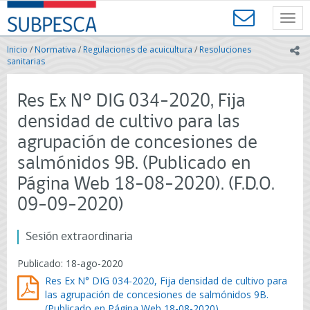
Contenido
SUBPESCA
principal
Toggl
-
navig
Subsecretaría
Inicio
/
Normativa
/
Regulaciones de acuicultura
/
Resoluciones
ic
de
sanitarias
Pesca
y
Res Ex N° DIG 034-2020, Fija
Acuicultura
-
densidad de cultivo para las
Gobierno
agrupación de concesiones de
de
Chile
salmónidos 9B. (Publicado en
Página Web 18-08-2020). (F.D.O.
09-09-2020)
Sesión extraordinaria
Publicado: 18-ago-2020
Res Ex N° DIG 034-2020, Fija densidad de cultivo para
las agrupación de concesiones de salmónidos 9B.
(Publicado en Página Web 18-08-2020).