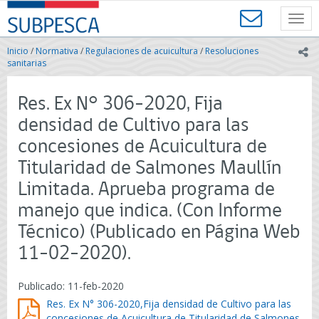
Contenido
SUBPESCA
principal
Toggl
-
navig
Subsecretaría
Inicio
/
Normativa
/
Regulaciones de acuicultura
/
Resoluciones
ic
de
sanitarias
Pesca
y
Res. Ex N° 306-2020, Fija
Acuicultura
-
densidad de Cultivo para las
Gobierno
concesiones de Acuicultura de
de
Chile
Titularidad de Salmones Maullín
Limitada. Aprueba programa de
manejo que indica. (Con Informe
Técnico) (Publicado en Página Web
11-02-2020).
Publicado: 11-feb-2020
Res. Ex N° 306-2020,Fija densidad de Cultivo para las
concesiones de Acuicultura de Titularidad de Salmones