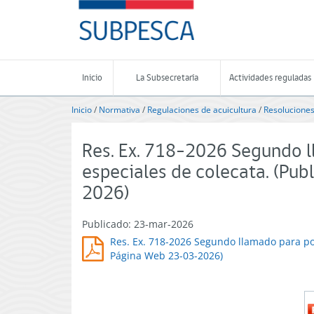
Contenido
SUBPESCA
principal
-
Subsecretaría
de
Pesca
Inicio
La Subsecretaría
Actividades reguladas
y
Acuicultura
Inicio
/
Normativa
/
Regulaciones de acuicultura
/
Resoluciones
-
Gobierno
de
Res. Ex. 718-2026 Segundo l
Chile
especiales de colecata. (Pu
2026)
Publicado: 23-mar-2026
Res. Ex. 718-2026 Segundo llamado para pos
Página Web 23-03-2026)