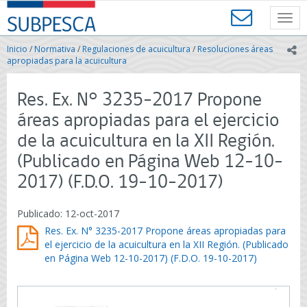
Contenido
SUBPESCA
principal
Toggl
-
navig
Subsecretaría
Inicio
/
Normativa
/
Regulaciones de acuicultura
/
Resoluciones áreas
ic
de
apropiadas para la acuicultura
Pesca
y
Res. Ex. N° 3235-2017 Propone
Acuicultura
-
áreas apropiadas para el ejercicio
Gobierno
de la acuicultura en la XII Región.
de
Chile
(Publicado en Página Web 12-10-
2017) (F.D.O. 19-10-2017)
Publicado: 12-oct-2017
Res. Ex. N° 3235-2017 Propone áreas apropiadas para
el ejercicio de la acuicultura en la XII Región. (Publicado
en Página Web 12-10-2017) (F.D.O. 19-10-2017)