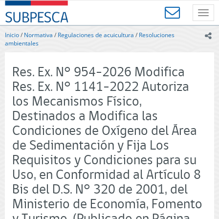
Contenido
SUBPESCA
principal
Toggl
-
navig
Subsecretaría
Inicio
/
Normativa
/
Regulaciones de acuicultura
/
Resoluciones
ic
de
ambientales
Pesca
y
Res. Ex. N° 954-2026 Modifica
Acuicultura
-
Res. Ex. N° 1141-2022 Autoriza
Gobierno
los Mecanismos Físico,
de
Chile
Destinados a Modifica las
Condiciones de Oxígeno del Área
de Sedimentación y Fija Los
Requisitos y Condiciones para su
Uso, en Conformidad al Artículo 8
Bis del D.S. N° 320 de 2001, del
Ministerio de Economía, Fomento
y Turismo. (Publicado en Página