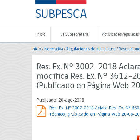
Contenido
SUBPESCA
principal
-
Subsecretaría
de
Pesca
Inicio
La Subsecretaría
Actividades reguladas
y
Acuicultura
Inicio
/
Normativa
/
Regulaciones de acuicultura
/
Resolucione
-
Gobierno
de
Res. Ex. N° 3002-2018 Aclar
Chile
modifica Res. Ex. N° 3612-20
(Publicado en Página Web 2
Publicado: 20-ago-2018
Res. Ex. N° 3002-2018 Aclara Res. Ex. N° 66
Técnico) (Publicado en Página Web 20-08-20