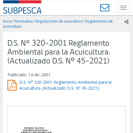
Contenido
SUBPESCA
principal
Toggl
-
navig
Subsecretaría
Inicio
/
Normativa
/
Regulaciones de acuicultura
/
Reglamentos de
ic
de
acuicultura
Pesca
y
D.S. N° 320-2001 Reglamento
Acuicultura
-
Ambiental para la Acuicultura.
Gobierno
(Actualizado D.S. Nº 45-2021)
de
Chile
Publicado: 14-dic-2001
D.S. N° 320-2001 Reglamento Ambiental para la
Acuicultura. (Actualizado D.S. Nº 45-2021)