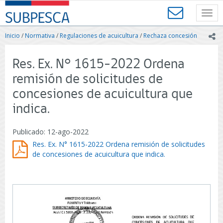
Contenido
SUBPESCA
principal
Toggl
-
navig
Subsecretaría
Inicio
/
Normativa
/
Regulaciones de acuicultura
/
Rechaza concesión
ic
de
Pesca
y
Res. Ex. N° 1615-2022 Ordena
Acuicultura
remisión de solicitudes de
-
Gobierno
concesiones de acuicultura que
de
indica.
Chile
Publicado: 12-ago-2022
Res. Ex. N° 1615-2022 Ordena remisión de solicitudes
de concesiones de acuicultura que indica.