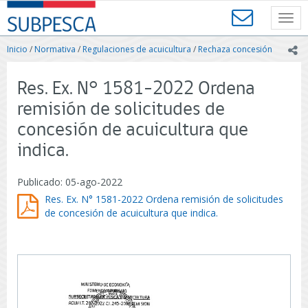
Contenido
SUBPESCA
principal
Toggl
-
navig
Subsecretaría
Inicio
/
Normativa
/
Regulaciones de acuicultura
/
Rechaza concesión
ic
de
Pesca
y
Res. Ex. N° 1581-2022 Ordena
Acuicultura
remisión de solicitudes de
-
Gobierno
concesión de acuicultura que
de
indica.
Chile
Publicado: 05-ago-2022
Res. Ex. N° 1581-2022 Ordena remisión de solicitudes
de concesión de acuicultura que indica.