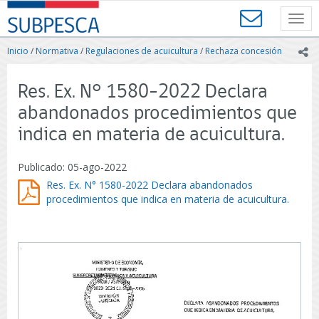
Contenido
SUBPESCA
principal
Toggl
-
navig
Subsecretaría
Inicio
/
Normativa
/
Regulaciones de acuicultura
/
Rechaza concesión
ic
de
Pesca
y
Res. Ex. N° 1580-2022 Declara
Acuicultura
abandonados procedimientos que
-
Gobierno
indica en materia de acuicultura.
de
Chile
Publicado: 05-ago-2022
Res. Ex. N° 1580-2022 Declara abandonados
procedimientos que indica en materia de acuicultura.