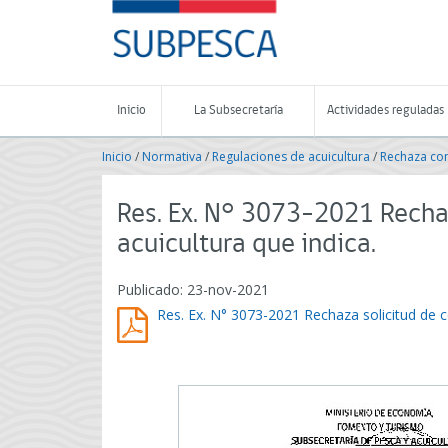
Contenido
SUBPESCA
principal
-
Subsecretaría
de
Pesca
Inicio
La Subsecretaría
Actividades reguladas
y
Acuicultura
Inicio
/
Normativa
/
Regulaciones de acuicultura
/
Rechaza co
-
Gobierno
de
Res. Ex. N° 3073-2021 Recha
Chile
acuicultura que indica.
Publicado: 23-nov-2021
Res. Ex. N° 3073-2021 Rechaza solicitud de c