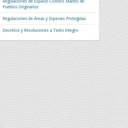
Regulaciones de Espacio Costero Marino de
Pueblos Originarios
Regulaciones de Áreas y Especies Protegidas
Decretos y Resoluciones a Texto íntegro