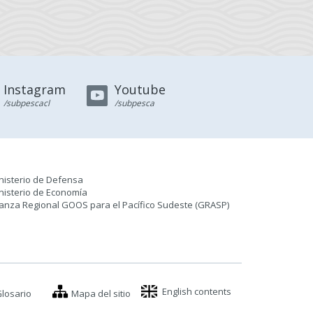
Instagram
Youtube
/subpescacl
/subpesca
nisterio de Defensa
nisterio de Economía
ianza Regional GOOS para el Pacífico Sudeste (GRASP
)
English contents
losario
Mapa del sitio