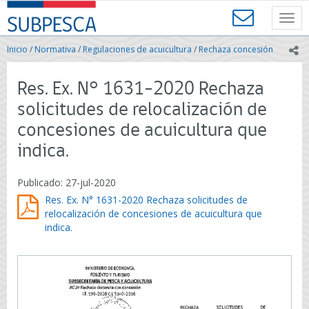
Contenido
SUBPESCA
principal
Toggl
-
navig
Subsecretaría
Inicio
/
Normativa
/
Regulaciones de acuicultura
/
Rechaza concesión
ic
de
Pesca
y
Res. Ex. N° 1631-2020 Rechaza
Acuicultura
solicitudes de relocalización de
-
Gobierno
concesiones de acuicultura que
de
indica.
Chile
Publicado: 27-jul-2020
Res. Ex. N° 1631-2020 Rechaza solicitudes de
relocalización de concesiones de acuicultura que
indica.