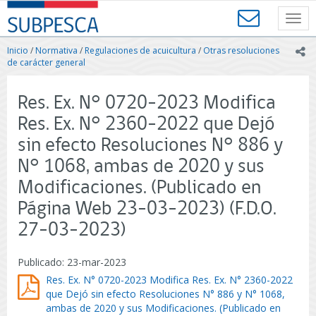
Contenido
SUBPESCA
principal
Toggl
-
navig
Subsecretaría
Inicio
/
Normativa
/
Regulaciones de acuicultura
/
Otras resoluciones
ic
de
de carácter general
Pesca
y
Res. Ex. N° 0720-2023 Modifica
Acuicultura
-
Res. Ex. N° 2360-2022 que Dejó
Gobierno
sin efecto Resoluciones N° 886 y
de
Chile
N° 1068, ambas de 2020 y sus
Modificaciones. (Publicado en
Página Web 23-03-2023) (F.D.O.
27-03-2023)
Publicado: 23-mar-2023
Res. Ex. N° 0720-2023 Modifica Res. Ex. N° 2360-2022
que Dejó sin efecto Resoluciones N° 886 y N° 1068,
ambas de 2020 y sus Modificaciones. (Publicado en