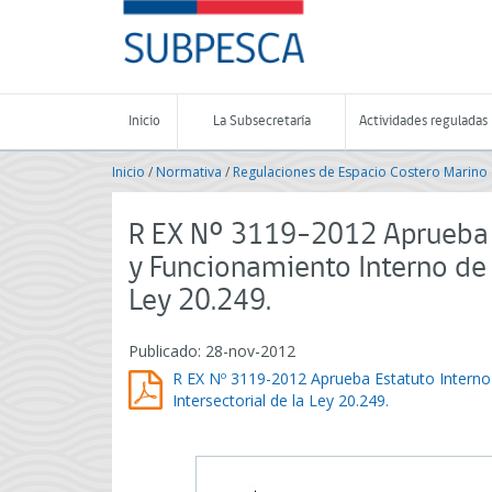
Contenido
SUBPESCA
principal
-
Subsecretaría
de
Pesca
Inicio
La Subsecretaría
Actividades reguladas
y
Acuicultura
Inicio
/
Normativa
/
Regulaciones de Espacio Costero Marino 
-
Gobierno
de
R EX Nº 3119-2012 Aprueba E
Chile
y Funcionamiento Interno de 
Ley 20.249.
Publicado: 28-nov-2012
R EX Nº 3119-2012 Aprueba Estatuto Interno
Intersectorial de la Ley 20.249.