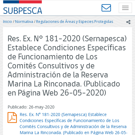
Contenido
SUBPESCA
principal
Toggl
-
navig
Subsecretaría
Inicio
/
Normativa
/
Regulaciones de Áreas y Especies Protegidas
ic
de
Pesca
y
Res. Ex. N° 181-2020 (Sernapesca)
Acuicultura
Establece Condiciones Específicas
-
Gobierno
de Funcionamiento de Los
de
Comités Consultivos y de
Chile
Administración de la Reserva
Marina La Rinconada. (Publicado
en Página Web 26-05-2020)
Publicado: 26-may-2020
Res. Ex. N° 181-2020 (Sernapesca) Establece
Condiciones Específicas de Funcionamiento de Los
Comités Consultivos y de Administración de la Reserva
Marina La Rinconada. (Publicado en Página Web 26-05-