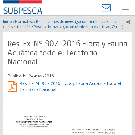
Contenido
SUBPESCA
principal
Toggl
-
navig
Subsecretaría
Inicio
/
Normativa
/
Regulaciones de investigación científica
/
Pescas
ic
de
de Investigación
/
Pescas de Investigación (Ambientales, Ícticas, Otras.)
Pesca
y
Res. Ex. N° 907-2016 Flora y Fauna
Acuicultura
-
Acuática todo el Territorio
Gobierno
Nacional.
de
Chile
Publicado: 24-mar-2016
Res. Ex. N° 907-2016 Flora y Fauna Acuática todo el
Territorio Nacional.