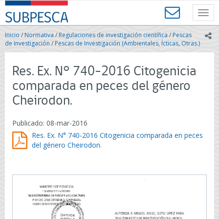
Contenido
SUBPESCA
principal
Toggl
-
navig
Subsecretaría
Inicio
/
Normativa
/
Regulaciones de investigación científica
/
Pescas
ic
de
de Investigación
/
Pescas de Investigación (Ambientales, Ícticas, Otras.)
Pesca
y
Res. Ex. N° 740-2016 Citogenicia
Acuicultura
-
comparada en peces del género
Gobierno
Cheirodon.
de
Chile
Publicado: 08-mar-2016
Res. Ex. N° 740-2016 Citogenicia comparada en peces
del género Cheirodon.