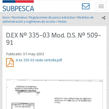
Contenido
SUBPESCA
principal
Toggl
-
navig
Subsecretaría
Inicio
/
Normativa
/
Regulaciones de pesca extractiva
/
Medidas de
ic
de
administración y regímenes de acceso
/
Vedas
Pesca
y
D.EX Nº 335-03 Mod. D.S. Nº 509-
Acuicultura
-
91
Gobierno
de
Publicado: 07-may-2003
Chile
d ex 335-03 veda centolla.pdf