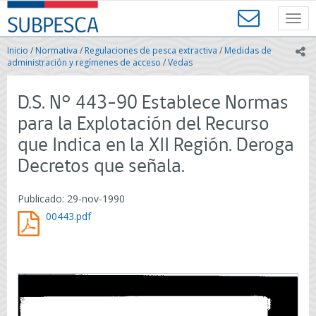
Contenido
SUBPESCA
principal
Toggl
-
navig
Subsecretaría
Inicio
/
Normativa
/
Regulaciones de pesca extractiva
/
Medidas de
ic
de
administración y regímenes de acceso
/
Vedas
Pesca
y
D.S. N° 443-90 Establece Normas
Acuicultura
-
para la Explotación del Recurso
Gobierno
que Indica en la XII Región. Deroga
de
Chile
Decretos que señala.
Publicado: 29-nov-1990
00443.pdf