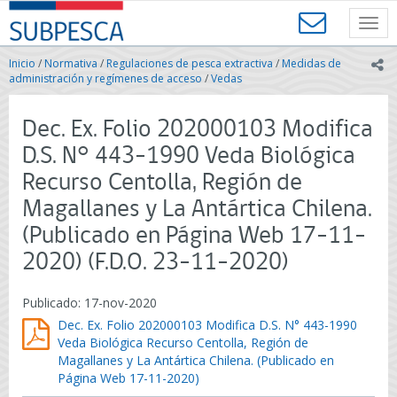
Contenido
SUBPESCA
principal
Toggl
-
navig
Subsecretaría
Inicio
/
Normativa
/
Regulaciones de pesca extractiva
/
Medidas de
ic
de
administración y regímenes de acceso
/
Vedas
Pesca
y
Dec. Ex. Folio 202000103 Modifica
Acuicultura
-
D.S. N° 443-1990 Veda Biológica
Gobierno
Recurso Centolla, Región de
de
Chile
Magallanes y La Antártica Chilena.
(Publicado en Página Web 17-11-
2020) (F.D.O. 23-11-2020)
Publicado: 17-nov-2020
Dec. Ex. Folio 202000103 Modifica D.S. N° 443-1990
Veda Biológica Recurso Centolla, Región de
Magallanes y La Antártica Chilena. (Publicado en
Página Web 17-11-2020)