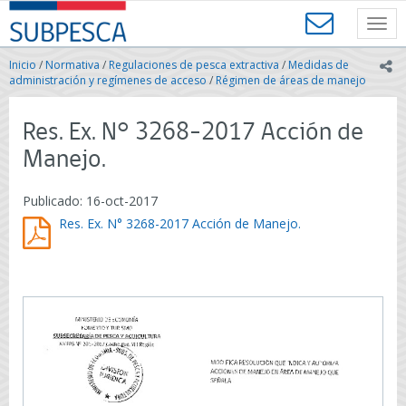
Contenido
SUBPESCA
principal
Toggl
-
navig
Subsecretaría
Inicio
/
Normativa
/
Regulaciones de pesca extractiva
/
Medidas de
ic
de
administración y regímenes de acceso
/
Régimen de áreas de manejo
Pesca
y
Res. Ex. N° 3268-2017 Acción de
Acuicultura
-
Manejo.
Gobierno
de
Publicado: 16-oct-2017
Chile
Res. Ex. N° 3268-2017 Acción de Manejo.