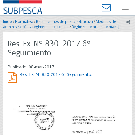
Contenido
SUBPESCA
principal
Toggl
-
navig
Subsecretaría
Inicio
/
Normativa
/
Regulaciones de pesca extractiva
/
Medidas de
ic
de
administración y regímenes de acceso
/
Régimen de áreas de manejo
Pesca
y
Res. Ex. N° 830-2017 6°
Acuicultura
-
Seguimiento.
Gobierno
de
Publicado: 08-mar-2017
Chile
Res. Ex. N° 830-2017 6° Seguimiento.