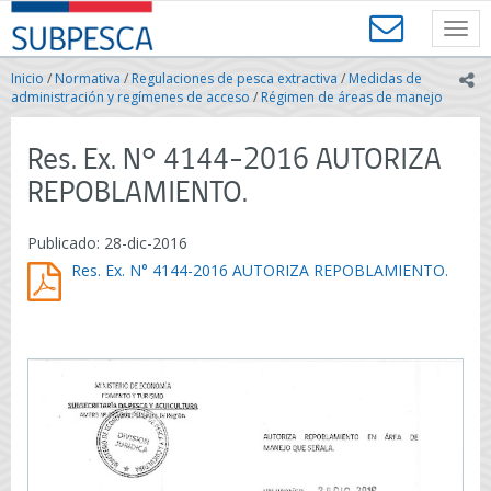
Contenido
SUBPESCA
principal
Toggl
-
navig
Subsecretaría
Inicio
/
Normativa
/
Regulaciones de pesca extractiva
/
Medidas de
ic
de
administración y regímenes de acceso
/
Régimen de áreas de manejo
Pesca
y
Res. Ex. N° 4144-2016 AUTORIZA
Acuicultura
-
REPOBLAMIENTO.
Gobierno
de
Publicado: 28-dic-2016
Chile
Res. Ex. N° 4144-2016 AUTORIZA REPOBLAMIENTO.