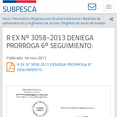
Contenido
SUBPESCA
principal
Toggl
-
navig
Subsecretaría
Inicio
/
Normativa
/
Regulaciones de pesca extractiva
/
Medidas de
ic
de
administración y regímenes de acceso
/
Régimen de áreas de manejo
Pesca
y
R EX Nº 3058-2013 DENIEGA
Acuicultura
-
PRORROGA 6º SEGUIMIENTO.
Gobierno
de
Publicado: 06-nov-2013
Chile
R EX Nº 3058-2013 DENIEGA PRORROGA 6º
SEGUIMIENTO.