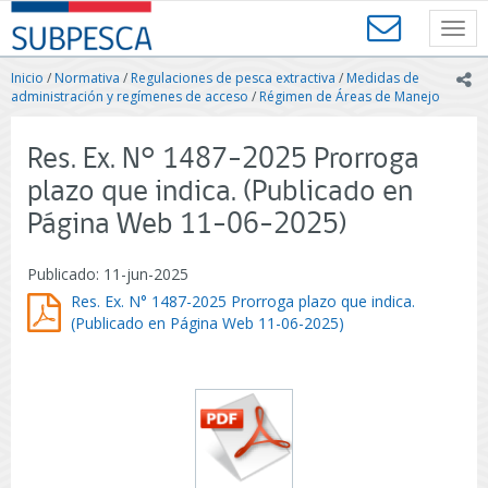
Contenido
SUBPESCA
principal
Toggl
-
navig
Subsecretaría
Inicio
/
Normativa
/
Regulaciones de pesca extractiva
/
Medidas de
ic
de
administración y regímenes de acceso
/
Régimen de Áreas de Manejo
Pesca
y
Res. Ex. N° 1487-2025 Prorroga
Acuicultura
-
plazo que indica. (Publicado en
Gobierno
Página Web 11-06-2025)
de
Chile
Publicado: 11-jun-2025
Res. Ex. N° 1487-2025 Prorroga plazo que indica.
(Publicado en Página Web 11-06-2025)