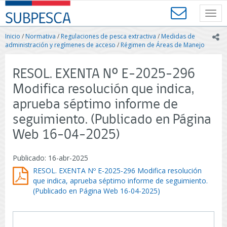
Contenido
SUBPESCA
principal
Toggl
-
navig
Subsecretaría
Inicio
/
Normativa
/
Regulaciones de pesca extractiva
/
Medidas de
ic
de
administración y regímenes de acceso
/
Régimen de Áreas de Manejo
Pesca
y
RESOL. EXENTA Nº E-2025-296
Acuicultura
-
Modifica resolución que indica,
Gobierno
aprueba séptimo informe de
de
Chile
seguimiento. (Publicado en Página
Web 16-04-2025)
Publicado: 16-abr-2025
RESOL. EXENTA Nº E-2025-296 Modifica resolución
que indica, aprueba séptimo informe de seguimiento.
(Publicado en Página Web 16-04-2025)