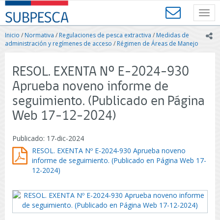
Contenido
SUBPESCA
principal
Toggl
-
navig
Subsecretaría
Inicio
/
Normativa
/
Regulaciones de pesca extractiva
/
Medidas de
ic
de
administración y regímenes de acceso
/
Régimen de Áreas de Manejo
Pesca
y
RESOL. EXENTA Nº E-2024-930
Acuicultura
-
Aprueba noveno informe de
Gobierno
seguimiento. (Publicado en Página
de
Chile
Web 17-12-2024)
Publicado: 17-dic-2024
RESOL. EXENTA Nº E-2024-930 Aprueba noveno
informe de seguimiento. (Publicado en Página Web 17-
12-2024)