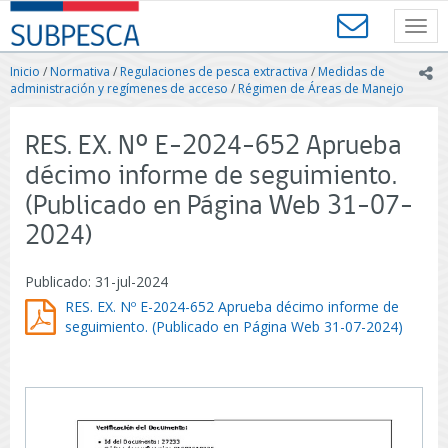
Contenido
SUBPESCA
principal
Toggl
-
navig
Subsecretaría
Inicio
/
Normativa
/
Regulaciones de pesca extractiva
/
Medidas de
ic
de
administración y regímenes de acceso
/
Régimen de Áreas de Manejo
Pesca
y
RES. EX. Nº E-2024-652 Aprueba
Acuicultura
-
décimo informe de seguimiento.
Gobierno
(Publicado en Página Web 31-07-
de
Chile
2024)
Publicado: 31-jul-2024
RES. EX. Nº E-2024-652 Aprueba décimo informe de
seguimiento. (Publicado en Página Web 31-07-2024)