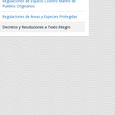
Regulaciones de Espacio Costero Marino de
Pueblos Originarios
Regulaciones de Áreas y Especies Protegidas
Decretos y Resoluciones a Texto íntegro