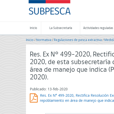
Contenido
SUBPESCA
principal
-
Subsecretaría
de
Pesca
Inicio
La Subsecretaría
Actividades reguladas
y
Acuicultura
Inicio
/
Normativa
/
Regulaciones de pesca extractiva
/
Medida
-
Gobierno
de
Res. Ex N° 499-2020, Rectifi
Chile
2020, de esta subsecretaría 
área de manejo que indica (
2020).
Publicado: 13-feb-2020
Res. Ex N° 499-2020, Rectifica Resolución Ex
repoblamiento en área de manejo que indica