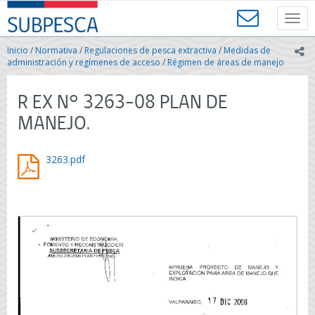
Contenido
SUBPESCA
principal
Toggl
-
navig
Subsecretaría
Inicio
/
Normativa
/
Regulaciones de pesca extractiva
/
Medidas de
ic
de
administración y regímenes de acceso
/
Régimen de áreas de manejo
Pesca
y
R EX N° 3263-08 PLAN DE
Acuicultura
-
MANEJO.
Gobierno
de
Chile
3263.pdf