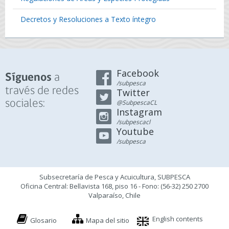
Decretos y Resoluciones a Texto íntegro
Facebook
a
Síguenos
/subpesca
través de redes
Twitter
sociales:
@SubpescaCL
Instagram
/subpescacl
Youtube
/subpesca
Subsecretaría de Pesca y Acuicultura, SUBPESCA
Oficina Central: Bellavista 168, piso 16 - Fono: (56-32) 250 2700
Valparaíso, Chile
English contents
Glosario
Mapa del sitio