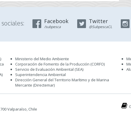
Facebook
Twitter
sociales:
/subpesca
@SubpescaCL
)
Ministerio del Medio Ambiente
Mi
sca
Corporación de Fomento de la Producción (CORFO)
Mi
Servicio de Evaluación Ambiental (SEA
)
Al
A)
Superintendencia Ambiental
Dirección General del Territorio Marítimo y de Marina
Mercante (Directemar
)
G
 2700 Valparaíso, Chile