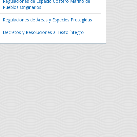
Regulaciones de Espacio Costero Marino de
Pueblos Originarios
Regulaciones de Áreas y Especies Protegidas
Decretos y Resoluciones a Texto íntegro