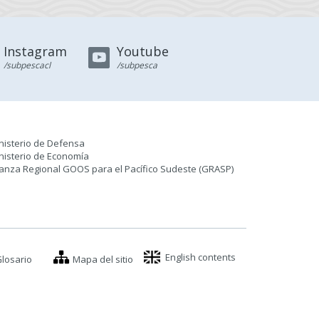
Instagram
Youtube
/subpescacl
/subpesca
nisterio de Defensa
nisterio de Economía
ianza Regional GOOS para el Pacífico Sudeste (GRASP
)
English contents
losario
Mapa del sitio