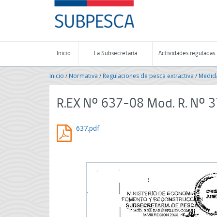
Contenido
SUBPESCA
principal
-
Subsecretaría
de
Pesca
Inicio
La Subsecretaría
Actividades reguladas
y
Acuicultura
Inicio
/
Normativa
/
Regulaciones de pesca extractiva
/
Medida
-
Gobierno
de
R.EX Nº 637-08 Mod. R. Nº 
Chile
637.pdf