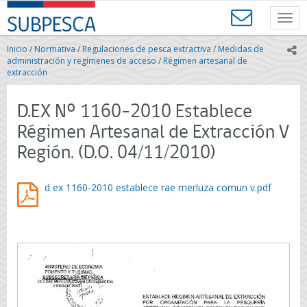
Contenido
SUBPESCA
principal
Toggl
-
navig
Subsecretaría
Inicio
/
Normativa
/
Regulaciones de pesca extractiva
/
Medidas de
ic
de
administración y regímenes de acceso
/
Régimen artesanal de
Pesca
extracción
y
Acuicultura
D.EX Nº 1160-2010 Establece
-
Gobierno
Régimen Artesanal de Extracción V
de
Región. (D.O. 04/11/2010)
Chile
d ex 1160-2010 establece rae merluza comun v.pdf