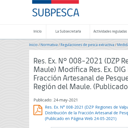
Contenido
SUBPESCA
principal
-
Subsecretaría
de
Pesca
Inicio
La Subsecretaría
Actividades reguladas
y
Acuicultura
Inicio
/
Normativa
/
Regulaciones de pesca extractiva
/
Medida
-
Gobierno
de
Res. Ex. N° 008-2021 (DZP Re
Chile
Maule) Modifica Res. Ex. DIG
Fracción Artesanal de Pesque
Región del Maule. (Publica
Publicado: 24-may-2021
Res. Ex. N° 008-2021 (DZP Regiones de Valpa
Distribución de la Fracción Artesanal de Pes
(Publicado en Página Web 24-05-2021)