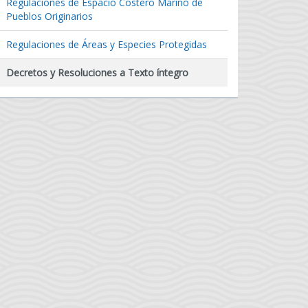
Regulaciones de Espacio Costero Marino de
Pueblos Originarios
Regulaciones de Áreas y Especies Protegidas
Decretos y Resoluciones a Texto íntegro