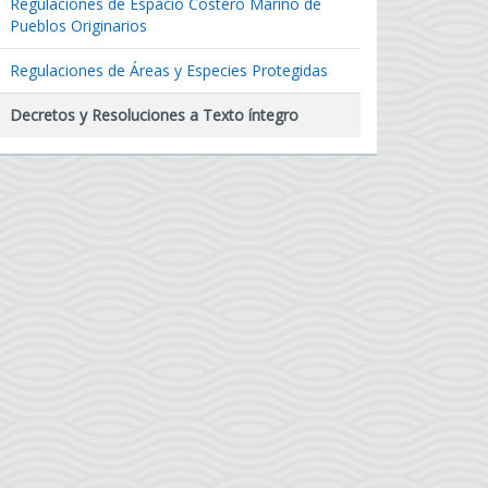
Regulaciones de Espacio Costero Marino de
Pueblos Originarios
Regulaciones de Áreas y Especies Protegidas
Decretos y Resoluciones a Texto íntegro