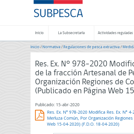
Contenido
SUBPESCA
principal
-
Subsecretaría
de
Pesca
Inicio
La Subsecretaría
Actividades reguladas
y
Acuicultura
Inicio
/
Normativa
/
Regulaciones de pesca extractiva
/
Medida
-
Gobierno
de
Res. Ex. N° 978-2020 Modific
Chile
de la fracción Artesanal de 
Organización Regiones de Co
(Publicado en Página Web 1
Publicado: 15-abr-2020
Res. Ex. N° 978-2020 Modifica Res. Ex. N° 4-
Merluza Común, Por Organización Regiones d
Web 15-04-2020) (F.D.O. 18-04-2020)