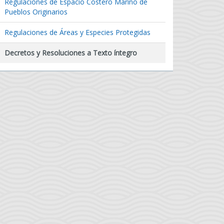
Regulaciones de Espacio Costero Marino de
Pueblos Originarios
Regulaciones de Áreas y Especies Protegidas
Decretos y Resoluciones a Texto íntegro