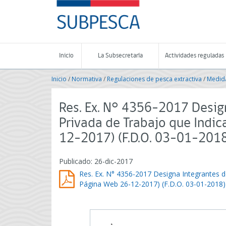
Contenido
SUBPESCA
principal
-
Subsecretaría
de
Pesca
Inicio
La Subsecretaría
Actividades reguladas
y
Acuicultura
Inicio
/
Normativa
/
Regulaciones de pesca extractiva
/
Medida
-
Gobierno
de
Res. Ex. N° 4356-2017 Desig
Chile
Privada de Trabajo que Indic
12-2017) (F.D.O. 03-01-201
Publicado: 26-dic-2017
Res. Ex. N° 4356-2017 Designa Integrantes d
Página Web 26-12-2017) (F.D.O. 03-01-2018)