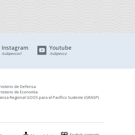
Instagram
Youtube
/subpescacl
/subpesca
nisterio de Defensa
nisterio de Economía
ianza Regional GOOS para el Pacífico Sudeste (GRASP
)
English contents