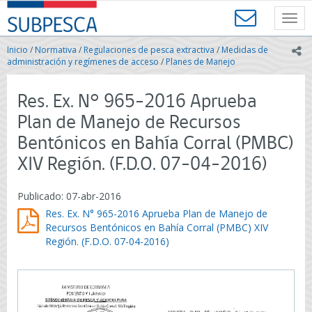
Contenido
SUBPESCA
principal
Toggl
-
navig
Subsecretaría
Inicio
/
Normativa
/
Regulaciones de pesca extractiva
/
Medidas de
ic
de
administración y regímenes de acceso
/
Planes de Manejo
Pesca
y
Res. Ex. N° 965-2016 Aprueba
Acuicultura
-
Plan de Manejo de Recursos
Gobierno
Bentónicos en Bahía Corral (PMBC)
de
Chile
XIV Región. (F.D.O. 07-04-2016)
Publicado: 07-abr-2016
Res. Ex. N° 965-2016 Aprueba Plan de Manejo de
Recursos Bentónicos en Bahía Corral (PMBC) XIV
Región. (F.D.O. 07-04-2016)