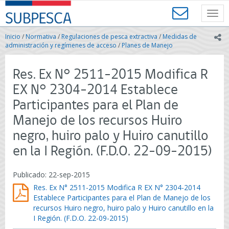
Contenido
SUBPESCA
principal
Toggl
-
navig
Subsecretaría
Inicio
/
Normativa
/
Regulaciones de pesca extractiva
/
Medidas de
ic
de
administración y regímenes de acceso
/
Planes de Manejo
Pesca
y
Res. Ex N° 2511-2015 Modifica R
Acuicultura
-
EX N° 2304-2014 Establece
Gobierno
Participantes para el Plan de
de
Chile
Manejo de los recursos Huiro
negro, huiro palo y Huiro canutillo
en la I Región. (F.D.O. 22-09-2015)
Publicado: 22-sep-2015
Res. Ex N° 2511-2015 Modifica R EX N° 2304-2014
Establece Participantes para el Plan de Manejo de los
recursos Huiro negro, huiro palo y Huiro canutillo en la
I Región. (F.D.O. 22-09-2015)