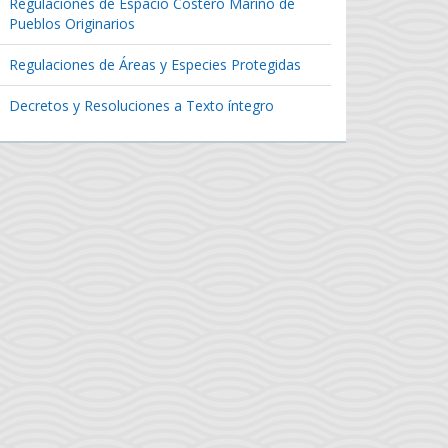
Regulaciones de Espacio Costero Marino de
Pueblos Originarios
Regulaciones de Áreas y Especies Protegidas
Decretos y Resoluciones a Texto íntegro