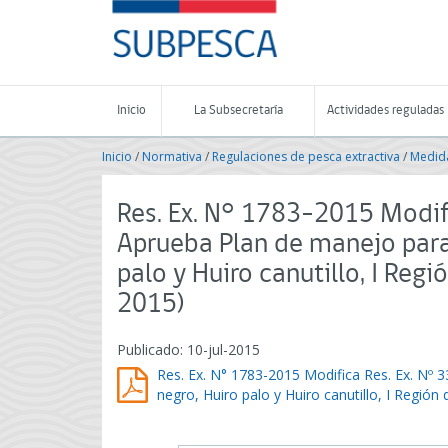
Contenido
SUBPESCA
principal
-
Subsecretaría
de
Pesca
Inicio
La Subsecretaría
Actividades reguladas
y
Acuicultura
Inicio
/
Normativa
/
Regulaciones de pesca extractiva
/
Medida
-
Gobierno
de
Res. Ex. N° 1783-2015 Modif
Chile
Aprueba Plan de manejo para 
palo y Huiro canutillo, I Regi
2015)
Publicado: 10-jul-2015
Res. Ex. N° 1783-2015 Modifica Res. Ex. Nº 
negro, Huiro palo y Huiro canutillo, I Región