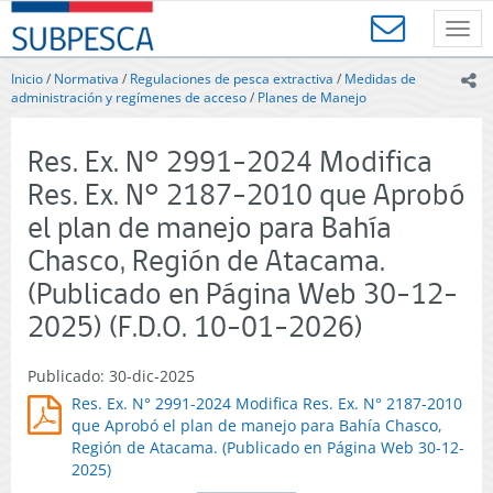
Contenido
SUBPESCA
principal
Toggl
-
navig
Subsecretaría
Inicio
/
Normativa
/
Regulaciones de pesca extractiva
/
Medidas de
ic
de
administración y regímenes de acceso
/
Planes de Manejo
Pesca
y
Res. Ex. N° 2991-2024 Modifica
Acuicultura
-
Res. Ex. N° 2187-2010 que Aprobó
Gobierno
el plan de manejo para Bahía
de
Chile
Chasco, Región de Atacama.
(Publicado en Página Web 30-12-
2025) (F.D.O. 10-01-2026)
Publicado: 30-dic-2025
Res. Ex. N° 2991-2024 Modifica Res. Ex. N° 2187-2010
que Aprobó el plan de manejo para Bahía Chasco,
Región de Atacama. (Publicado en Página Web 30-12-
2025)