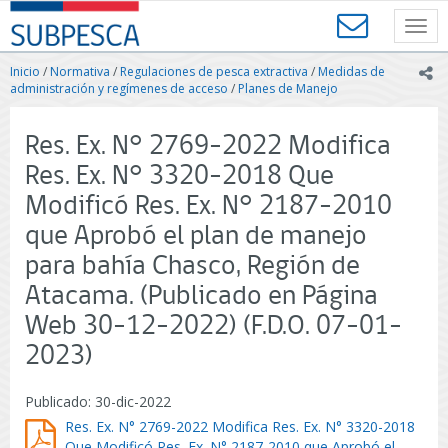
Contenido
SUBPESCA
principal
Toggl
-
navig
Subsecretaría
Inicio
/
Normativa
/
Regulaciones de pesca extractiva
/
Medidas de
ic
de
administración y regímenes de acceso
/
Planes de Manejo
Pesca
y
Res. Ex. N° 2769-2022 Modifica
Acuicultura
-
Res. Ex. N° 3320-2018 Que
Gobierno
Modificó Res. Ex. N° 2187-2010
de
Chile
que Aprobó el plan de manejo
para bahía Chasco, Región de
Atacama. (Publicado en Página
Web 30-12-2022) (F.D.O. 07-01-
2023)
Publicado: 30-dic-2022
Res. Ex. N° 2769-2022 Modifica Res. Ex. N° 3320-2018
Que Modificó Res. Ex. N° 2187-2010 que Aprobó el