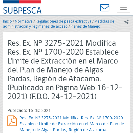
Contenido
SUBPESCA
principal
Toggl
-
navig
Subsecretaría
Inicio
/
Normativa
/
Regulaciones de pesca extractiva
/
Medidas de
ic
de
administración y regímenes de acceso
/
Planes de Manejo
Pesca
y
Res. Ex. N° 3275-2021 Modifica
Acuicultura
-
Res. Ex. Nº 1700-2020 Establece
Gobierno
Límite de Extracción en el Marco
de
Chile
del Plan de Manejo de Algas
Pardas, Región de Atacama.
(Publicado en Página Web 16-12-
2021) (F.D.O. 24-12-2021)
Publicado: 16-dic-2021
Res. Ex. N° 3275-2021 Modifica Res. Ex. Nº 1700-2020
Establece Límite de Extracción en el Marco del Plan de
Manejo de Algas Pardas, Región de Atacama.