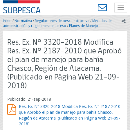
Contenido
SUBPESCA
principal
Toggl
-
navig
Subsecretaría
Inicio
/
Normativa
/
Regulaciones de pesca extractiva
/
Medidas de
ic
de
administración y regímenes de acceso
/
Planes de Manejo
Pesca
y
Res. Ex. N° 3320-2018 Modifica
Acuicultura
-
Res. Ex. N° 2187-2010 que Aprobó
Gobierno
el plan de manejo para bahía
de
Chile
Chasco, Región de Atacama.
(Publicado en Página Web 21-09-
2018)
Publicado: 21-sep-2018
Res. Ex. N° 3320-2018 Modifica Res. Ex. N° 2187-2010
que Aprobó el plan de manejo para bahía Chasco,
Región de Atacama. (Publicado en Página Web 21-09-
2018)