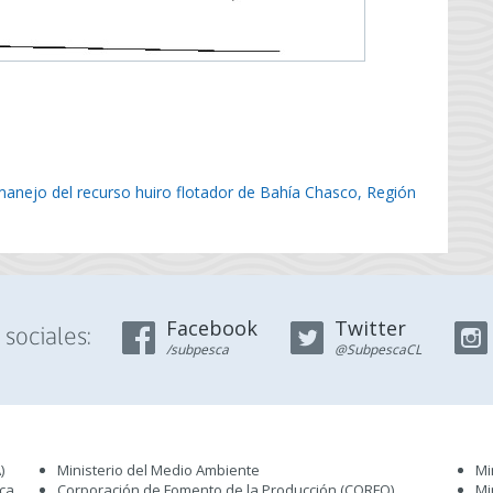
anejo del recurso huiro flotador de Bahía Chasco, Región
Facebook
Twitter
sociales:
/subpesca
@SubpescaCL
)
Ministerio del Medio Ambiente
Mi
sca
Corporación de Fomento de la Producción (CORFO)
Mi