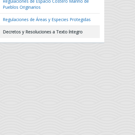
Regulaciones de Espacio Costero Marino de
Pueblos Originarios
Regulaciones de Áreas y Especies Protegidas
Decretos y Resoluciones a Texto íntegro