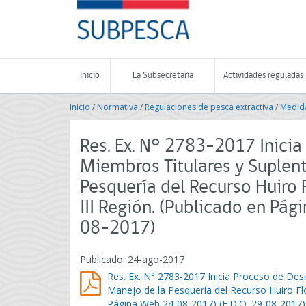
Contenido
SUBPESCA
principal
-
Subsecretaría
de
Pesca
Inicio
La Subsecretaría
Actividades reguladas
y
Acuicultura
Inicio
/
Normativa
/
Regulaciones de pesca extractiva
/
Medida
-
Gobierno
de
Res. Ex. N° 2783-2017 Inici
Chile
Miembros Titulares y Suplen
Pesquería del Recurso Huiro 
III Región. (Publicado en Pá
08-2017)
Publicado: 24-ago-2017
Res. Ex. N° 2783-2017 Inicia Proceso de Des
Manejo de la Pesquería del Recurso Huiro Flo
Página Web 24-08-2017) (F.D.O. 29-08-2017)