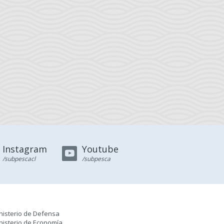
Instagram
Youtube
/subpescacl
/subpesca
nisterio de Defensa
nisterio de Economía