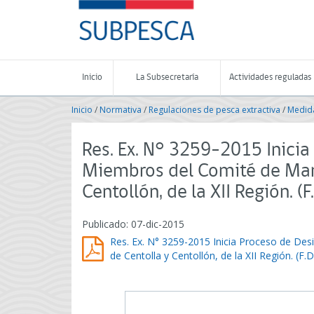
Contenido
SUBPESCA
principal
-
Subsecretaría
de
Pesca
Inicio
La Subsecretaría
Actividades reguladas
y
Acuicultura
Inicio
/
Normativa
/
Regulaciones de pesca extractiva
/
Medida
-
Gobierno
de
Res. Ex. N° 3259-2015 Inici
Chile
Miembros del Comité de Mane
Centollón, de la XII Región. 
Publicado: 07-dic-2015
Res. Ex. N° 3259-2015 Inicia Proceso de De
de Centolla y Centollón, de la XII Región. (F.