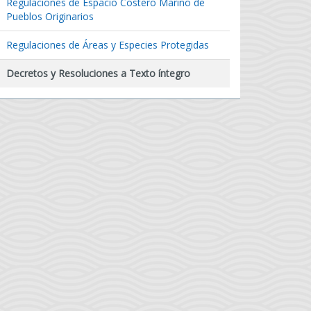
Regulaciones de Espacio Costero Marino de
Pueblos Originarios
Regulaciones de Áreas y Especies Protegidas
Decretos y Resoluciones a Texto íntegro