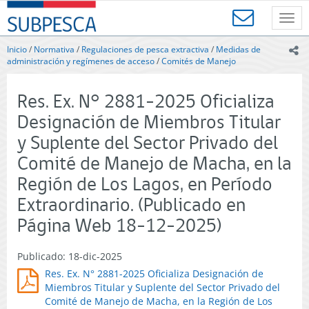
Contenido
SUBPESCA
principal
Toggl
-
navig
Subsecretaría
Inicio
/
Normativa
/
Regulaciones de pesca extractiva
/
Medidas de
ic
de
administración y regímenes de acceso
/
Comités de Manejo
Pesca
y
Res. Ex. N° 2881-2025 Oficializa
Acuicultura
-
Designación de Miembros Titular
Gobierno
y Suplente del Sector Privado del
de
Chile
Comité de Manejo de Macha, en la
Región de Los Lagos, en Período
Extraordinario. (Publicado en
Página Web 18-12-2025)
Publicado: 18-dic-2025
Res. Ex. N° 2881-2025 Oficializa Designación de
Miembros Titular y Suplente del Sector Privado del
Comité de Manejo de Macha, en la Región de Los